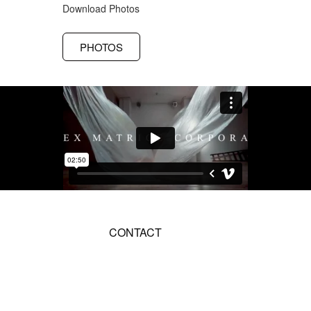
Download Photos
PHOTOS
CONTACT
CISTIFELLEA
info@cistifellea.eu
Cistifellea ©2023 – All Rights